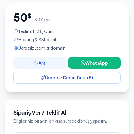
50
$
+ KDV / yıl
Teslim: 1-3 İş Günü
Hosting & SSL dahil
Ücretsiz .com.tr domain
Ara
WhatsApp
Ücretsiz Demo Talep Et
Sipariş Ver / Teklif Al
Bilgilerinizi bırakın, en kısa sürede dönüş yapalım.