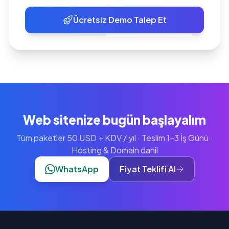
Ücretsiz Demo Talep Et
Web sitenize bugün başlayalım
Tüm paketler 50 USD + KDV / yıl · Teslim 1-3 İş Günü ·
Hosting & Domain dahil
WhatsApp
Fiyat Teklifi Al