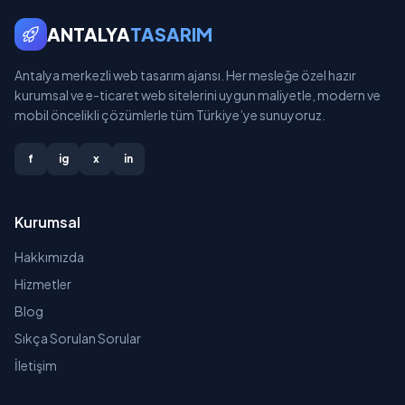
ANTALYA
TASARIM
Antalya merkezli web tasarım ajansı. Her mesleğe özel hazır
kurumsal ve e-ticaret web sitelerini uygun maliyetle, modern ve
mobil öncelikli çözümlerle tüm Türkiye’ye sunuyoruz.
f
ig
x
in
Kurumsal
Hakkımızda
Hizmetler
Blog
Sıkça Sorulan Sorular
İletişim