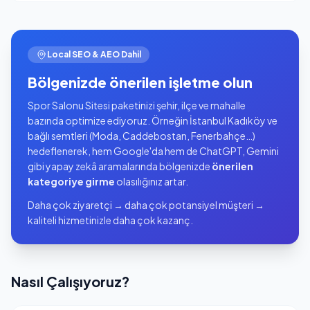
Local SEO & AEO Dahil
Bölgenizde önerilen işletme olun
Spor Salonu Sitesi paketinizi şehir, ilçe ve mahalle
bazında optimize ediyoruz. Örneğin İstanbul Kadıköy ve
bağlı semtleri (Moda, Caddebostan, Fenerbahçe…)
hedeflenerek, hem Google'da hem de ChatGPT, Gemini
gibi yapay zekâ aramalarında bölgenizde
önerilen
kategoriye girme
olasılığınız artar.
Daha çok ziyaretçi → daha çok potansiyel müşteri →
kaliteli hizmetinizle daha çok kazanç.
Nasıl Çalışıyoruz?