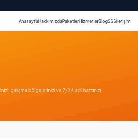
Anasayfa
Hakkımızda
Paketler
Hizmetler
Blog
SSS
İletişim
nizi, çalışma bölgelerinizi ve 7/24 acil hattınızı