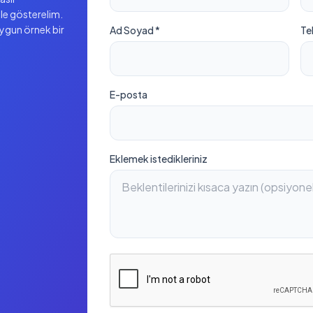
ile gösterelim.
uygun örnek bir
Ad Soyad *
Te
E-posta
Eklemek istedikleriniz