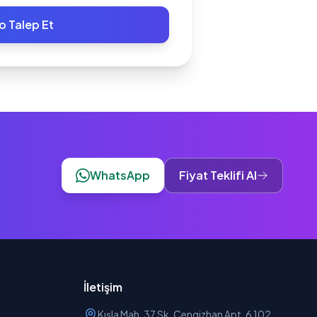
o Talep Et
WhatsApp
Fiyat Teklifi Al
İletişim
Kışla Mah. 37 Sk. Cengizhan Apt. 6 102