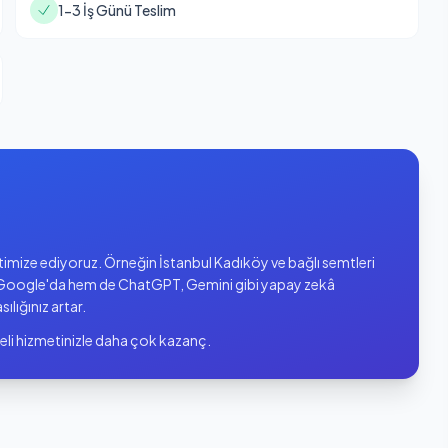
1-3 İş Günü Teslim
optimize ediyoruz. Örneğin İstanbul Kadıköy ve bağlı semtleri
oogle'da hem de ChatGPT, Gemini gibi yapay zekâ
sılığınız artar.
eli hizmetinizle daha çok kazanç.