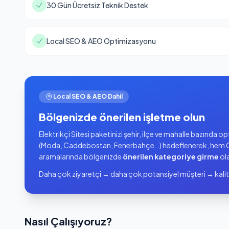
30 Gün Ücretsiz Teknik Destek
Local SEO & AEO Optimizasyonu
Local SEO & AEO Dahil
Bölgenizde önerilen işletme olun
Elektrikçi Sitesi paketinizi şehir, ilçe ve mahalle bazında 
(Moda, Caddebostan, Fenerbahçe…) hedeflenerek, hem G
aramalarında bölgenizde
önerilen kategoriye girme
ola
Daha çok ziyaretçi → daha çok potansiyel müşteri → kalit
Nasıl Çalışıyoruz?