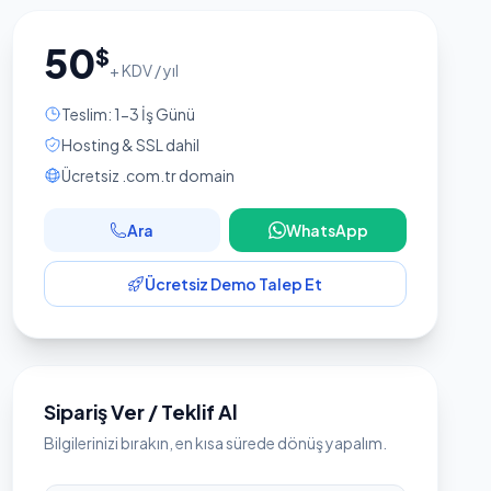
50
$
+ KDV / yıl
Teslim: 1-3 İş Günü
Hosting & SSL dahil
Ücretsiz .com.tr domain
Ara
WhatsApp
Ücretsiz Demo Talep Et
Sipariş Ver / Teklif Al
Bilgilerinizi bırakın, en kısa sürede dönüş yapalım.