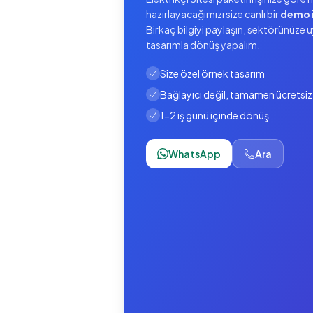
hazırlayacağımızı size canlı bir
demo
Birkaç bilgiyi paylaşın, sektörünüze 
tasarımla dönüş yapalım.
Size özel örnek tasarım
Bağlayıcı değil, tamamen ücretsiz
1-2 iş günü içinde dönüş
WhatsApp
Ara