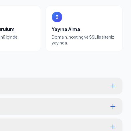
3
urulum
Yayına Alma
günü içinde
Domain, hosting ve SSL ile siteniz
yayında.