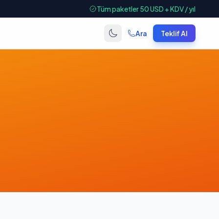
Tüm paketler 50 USD + KDV / yıl
Ara
Teklif Al