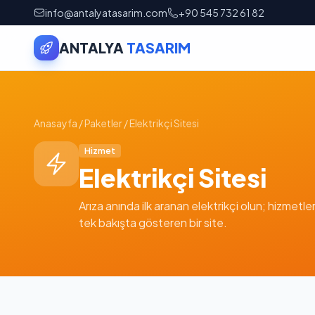
info@antalyatasarim.com
+90 545 732 61 82
ANTALYA
TASARIM
Anasayfa
/
Paketler
/
Elektrikçi Sitesi
Hizmet
Elektrikçi Sitesi
Arıza anında ilk aranan elektrikçi olun; hizmetleri
tek bakışta gösteren bir site.