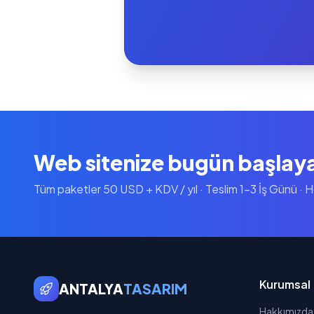
Web sitenize bugün başlay
Tüm paketler 50 USD + KDV / yıl · Teslim 1-3 İş Günü · 
Kurumsal
ANTALYA
TASARIM
Hakkımızda