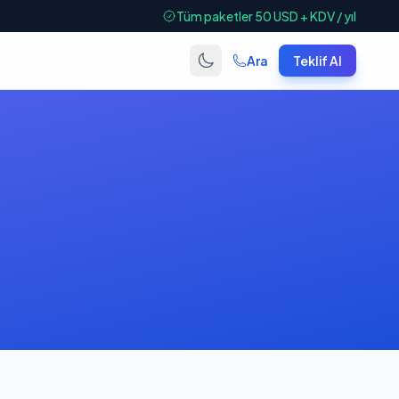
Tüm paketler 50 USD + KDV / yıl
Ara
Teklif Al