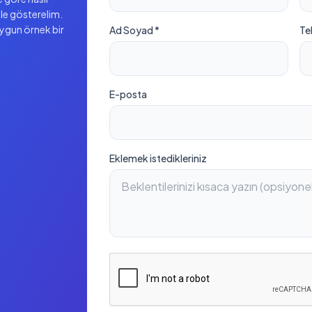
ile gösterelim.
uygun örnek bir
Ad Soyad *
Te
E-posta
Eklemek istedikleriniz