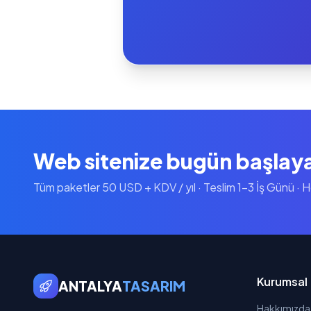
Web sitenize bugün başlay
Tüm paketler 50 USD + KDV / yıl · Teslim 1-3 İş Günü · 
Kurumsal
ANTALYA
TASARIM
Hakkımızda