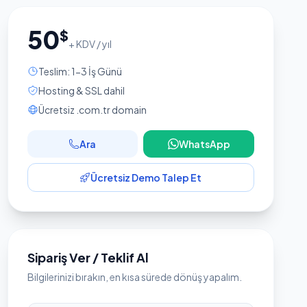
50
$
+ KDV / yıl
Teslim: 1-3 İş Günü
Hosting & SSL dahil
Ücretsiz .com.tr domain
Ara
WhatsApp
Ücretsiz Demo Talep Et
Sipariş Ver / Teklif Al
Bilgilerinizi bırakın, en kısa sürede dönüş yapalım.