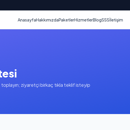
Anasayfa
Hakkımızda
Paketler
Hizmetler
Blog
SSS
İletişim
tesi
oplayın; ziyaretçi birkaç tıkla teklif isteyip