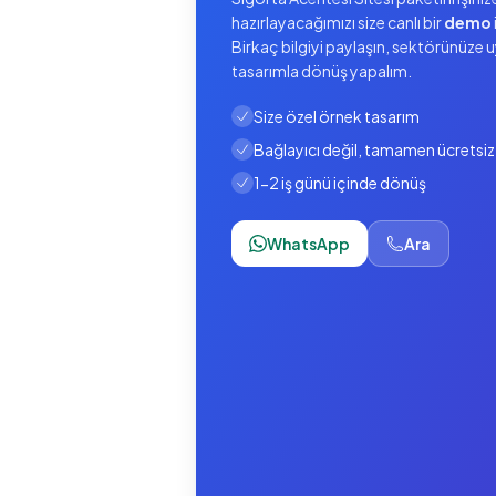
hazırlayacağımızı size canlı bir
demo
Birkaç bilgiyi paylaşın, sektörünüze 
tasarımla dönüş yapalım.
Size özel örnek tasarım
Bağlayıcı değil, tamamen ücretsiz
1-2 iş günü içinde dönüş
WhatsApp
Ara