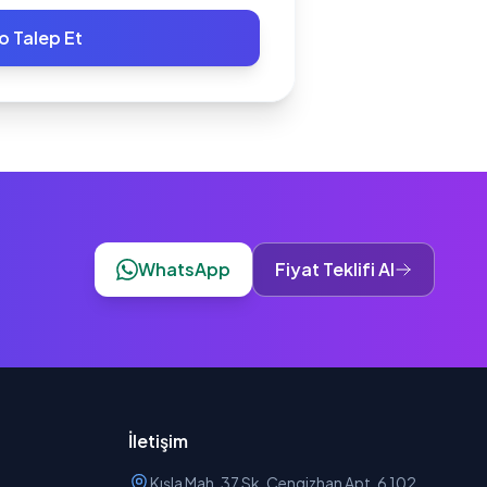
o Talep Et
WhatsApp
Fiyat Teklifi Al
İletişim
Kışla Mah. 37 Sk. Cengizhan Apt. 6 102