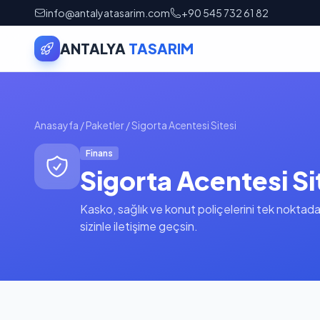
info@antalyatasarim.com
+90 545 732 61 82
ANTALYA
TASARIM
Anasayfa
/
Paketler
/
Sigorta Acentesi Sitesi
Finans
Sigorta Acentesi Si
Kasko, sağlık ve konut poliçelerini tek noktada t
sizinle iletişime geçsin.