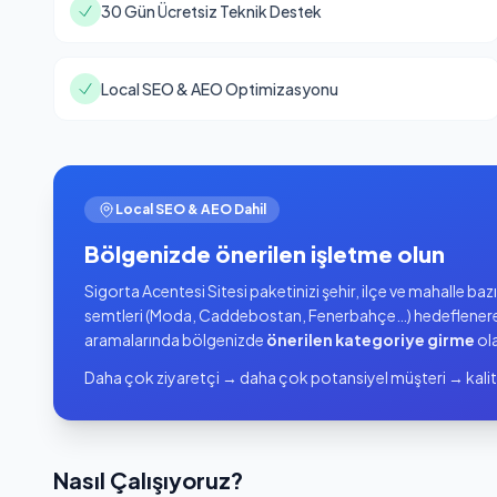
30 Gün Ücretsiz Teknik Destek
Local SEO & AEO Optimizasyonu
Local SEO & AEO Dahil
Bölgenizde önerilen işletme olun
Sigorta Acentesi Sitesi paketinizi şehir, ilçe ve mahalle b
semtleri (Moda, Caddebostan, Fenerbahçe…) hedeflener
aramalarında bölgenizde
önerilen kategoriye girme
ola
Daha çok ziyaretçi → daha çok potansiyel müşteri → kalit
Nasıl Çalışıyoruz?