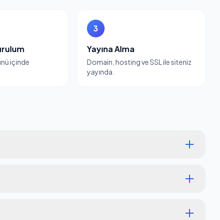
3
urulum
Yayına Alma
günü içinde
Domain, hosting ve SSL ile siteniz
yayında.