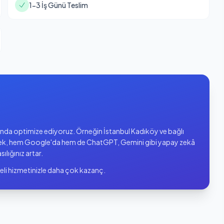
1-3 İş Günü Teslim
azında optimize ediyoruz. Örneğin İstanbul Kadıköy ve bağlı
ek, hem Google'da hem de ChatGPT, Gemini gibi yapay zekâ
sılığınız artar.
eli hizmetinizle daha çok kazanç.