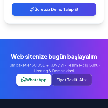
Ücretsiz Demo Talep Et
Web sitenize bugün başlayalım
Tüm paketler 50 USD + KDV / yıl · Teslim 1-3 İş Günü ·
Hosting & Domain dahil
WhatsApp
Fiyat Teklifi Al