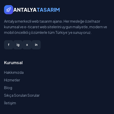
ANTALYA
TASARIM
Antalya merkezli web tasarım ajansı. Her mesleğe özel hazır
kurumsal ve e-ticaret web sitelerini uygun maliyetle, modern ve
mobil öncelikli çözümlerle tüm Türkiye’ye sunuyoruz.
f
ig
x
in
Kurumsal
Hakkımızda
Hizmetler
Blog
Sıkça Sorulan Sorular
İletişim