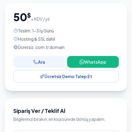
50
$
+ KDV / yıl
Teslim: 1-3 İş Günü
Hosting & SSL dahil
Ücretsiz .com.tr domain
Ara
WhatsApp
Ücretsiz Demo Talep Et
Sipariş Ver / Teklif Al
Bilgilerinizi bırakın, en kısa sürede dönüş yapalım.