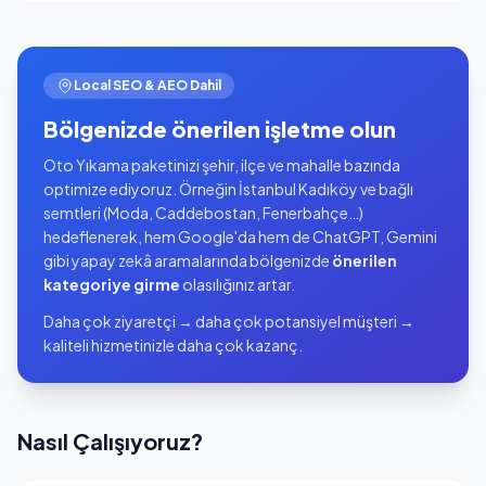
Local SEO & AEO Dahil
Bölgenizde önerilen işletme olun
Oto Yıkama paketinizi şehir, ilçe ve mahalle bazında
optimize ediyoruz. Örneğin İstanbul Kadıköy ve bağlı
semtleri (Moda, Caddebostan, Fenerbahçe…)
hedeflenerek, hem Google'da hem de ChatGPT, Gemini
gibi yapay zekâ aramalarında bölgenizde
önerilen
kategoriye girme
olasılığınız artar.
Daha çok ziyaretçi → daha çok potansiyel müşteri →
kaliteli hizmetinizle daha çok kazanç.
Nasıl Çalışıyoruz?