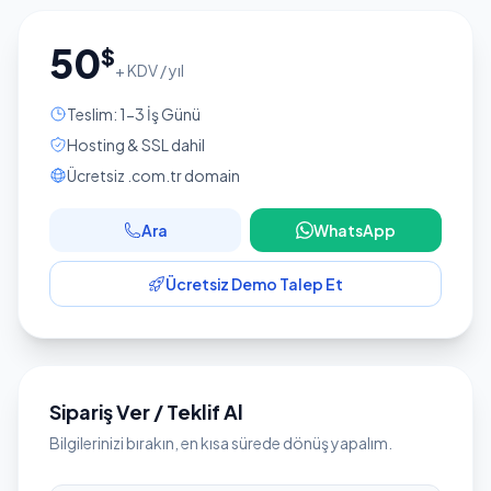
50
$
+ KDV / yıl
Teslim: 1-3 İş Günü
Hosting & SSL dahil
Ücretsiz .com.tr domain
Ara
WhatsApp
Ücretsiz Demo Talep Et
Sipariş Ver / Teklif Al
Bilgilerinizi bırakın, en kısa sürede dönüş yapalım.