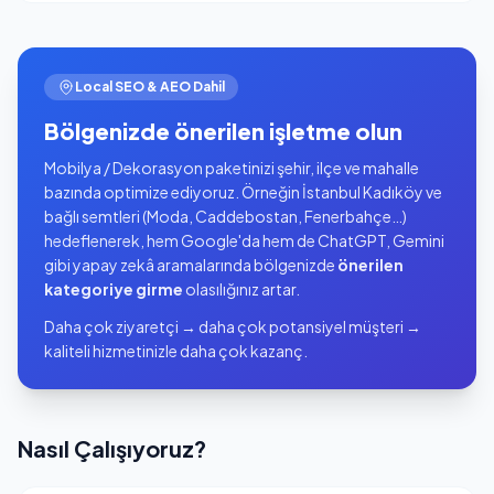
Local SEO & AEO Dahil
Bölgenizde önerilen işletme olun
Mobilya / Dekorasyon paketinizi şehir, ilçe ve mahalle
bazında optimize ediyoruz. Örneğin İstanbul Kadıköy ve
bağlı semtleri (Moda, Caddebostan, Fenerbahçe…)
hedeflenerek, hem Google'da hem de ChatGPT, Gemini
gibi yapay zekâ aramalarında bölgenizde
önerilen
kategoriye girme
olasılığınız artar.
Daha çok ziyaretçi → daha çok potansiyel müşteri →
kaliteli hizmetinizle daha çok kazanç.
Nasıl Çalışıyoruz?