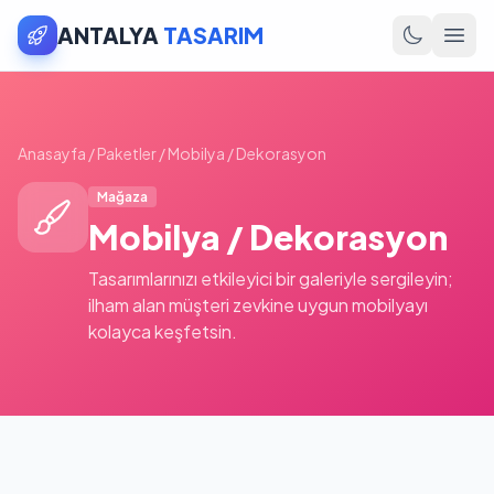
ANTALYA
TASARIM
Anasayfa
/
Paketler
/
Mobilya / Dekorasyon
Mağaza
Mobilya / Dekorasyon
Tasarımlarınızı etkileyici bir galeriyle sergileyin;
ilham alan müşteri zevkine uygun mobilyayı
kolayca keşfetsin.