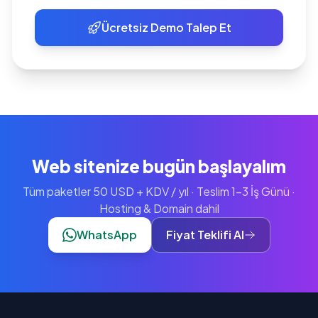
Ücretsiz Demo Talep Et
Web sitenize bugün başlayalım
Tüm paketler 50 USD + KDV / yıl · Teslim 1-3 İş Günü ·
Hosting & Domain dahil
WhatsApp
Fiyat Teklifi Al