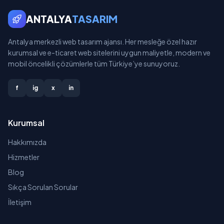
ANTALYA
TASARIM
Antalya merkezli web tasarım ajansı. Her mesleğe özel hazır
kurumsal ve e-ticaret web sitelerini uygun maliyetle, modern ve
mobil öncelikli çözümlerle tüm Türkiye’ye sunuyoruz.
f
ig
x
in
Kurumsal
Hakkımızda
Hizmetler
Blog
Sıkça Sorulan Sorular
İletişim