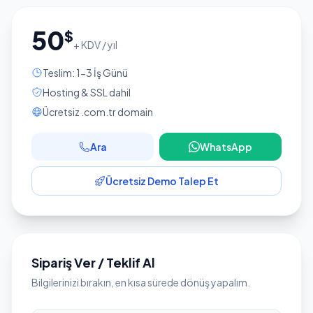
50
$
+ KDV / yıl
Teslim: 1-3 İş Günü
Hosting & SSL dahil
Ücretsiz .com.tr domain
Ara
WhatsApp
Ücretsiz Demo Talep Et
Sipariş Ver / Teklif Al
Bilgilerinizi bırakın, en kısa sürede dönüş yapalım.