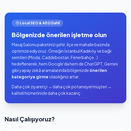
Local SEO & AEO Dahil
Bölgenizde önerilen işletme olun
Masaj Salonu paketinizi şehir, ilçe ve mahalle bazında
optimize ediyoruz. Örneğin İstanbul Kadıköy ve bağlı
semtleri (Moda, Caddebostan, Fenerbahçe…)
hedeflenerek, hem Google'da hem de ChatGPT, Gemini
gibi yapay zekâ aramalarında bölgenizde
önerilen
kategoriye girme
olasılığınız artar.
Daha çok ziyaretçi → daha çok potansiyel müşteri →
kaliteli hizmetinizle daha çok kazanç.
Nasıl Çalışıyoruz?