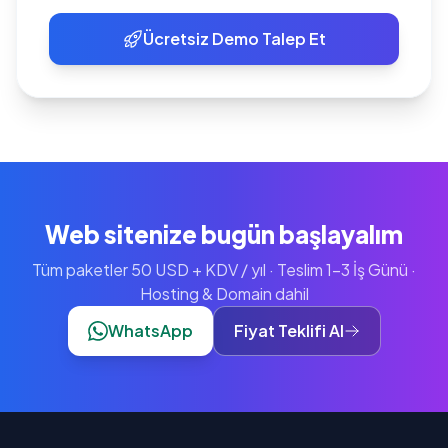
Ücretsiz Demo Talep Et
Web sitenize bugün başlayalım
Tüm paketler 50 USD + KDV / yıl · Teslim 1-3 İş Günü ·
Hosting & Domain dahil
WhatsApp
Fiyat Teklifi Al