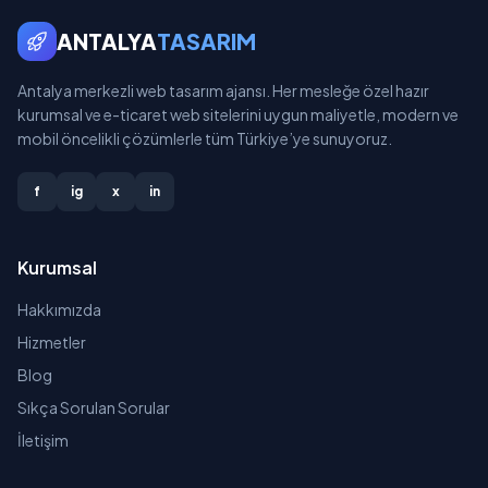
ANTALYA
TASARIM
Antalya merkezli web tasarım ajansı. Her mesleğe özel hazır
kurumsal ve e-ticaret web sitelerini uygun maliyetle, modern ve
mobil öncelikli çözümlerle tüm Türkiye’ye sunuyoruz.
f
ig
x
in
Kurumsal
Hakkımızda
Hizmetler
Blog
Sıkça Sorulan Sorular
İletişim