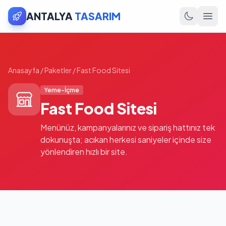
ANTALYA
TASARIM
Anasayfa
/
Paketler
/
Fast Food Sitesi
Yeme-İçme
Fast Food Sitesi
Menünüz, kampanyalarınız ve sipariş hattınız tek
dokunuşta; acıkan herkesi saniyeler içinde size
yönlendiren hızlı bir site.