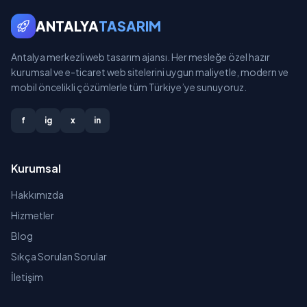
ANTALYA
TASARIM
Antalya merkezli web tasarım ajansı. Her mesleğe özel hazır
kurumsal ve e-ticaret web sitelerini uygun maliyetle, modern ve
mobil öncelikli çözümlerle tüm Türkiye’ye sunuyoruz.
f
ig
x
in
Kurumsal
Hakkımızda
Hizmetler
Blog
Sıkça Sorulan Sorular
İletişim