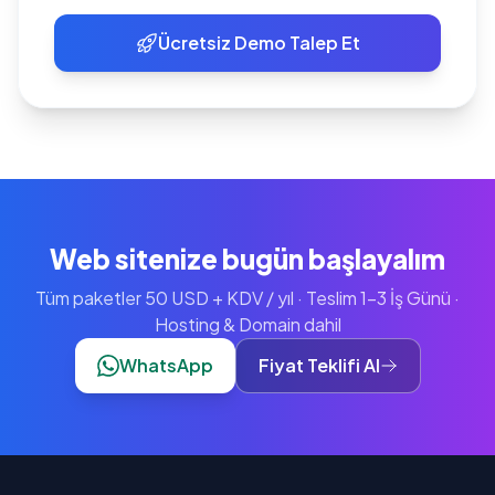
Ücretsiz Demo Talep Et
Web sitenize bugün başlayalım
Tüm paketler 50 USD + KDV / yıl · Teslim 1-3 İş Günü ·
Hosting & Domain dahil
WhatsApp
Fiyat Teklifi Al