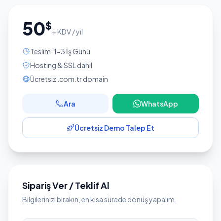
50
$
+ KDV / yıl
Teslim: 1-3 İş Günü
Hosting & SSL dahil
Ücretsiz .com.tr domain
Ara
WhatsApp
Ücretsiz Demo Talep Et
Sipariş Ver / Teklif Al
Bilgilerinizi bırakın, en kısa sürede dönüş yapalım.