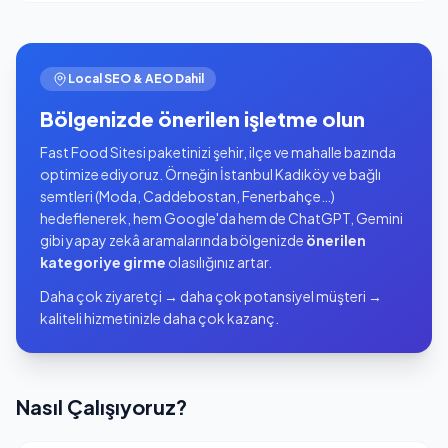
Local SEO & AEO Dahil
Bölgenizde önerilen işletme olun
Fast Food Sitesi paketinizi şehir, ilçe ve mahalle bazında
optimize ediyoruz. Örneğin İstanbul Kadıköy ve bağlı
semtleri (Moda, Caddebostan, Fenerbahçe…)
hedeflenerek, hem Google'da hem de ChatGPT, Gemini
gibi yapay zekâ aramalarında bölgenizde
önerilen
kategoriye girme
olasılığınız artar.
Daha çok ziyaretçi → daha çok potansiyel müşteri →
kaliteli hizmetinizle daha çok kazanç.
Nasıl Çalışıyoruz?