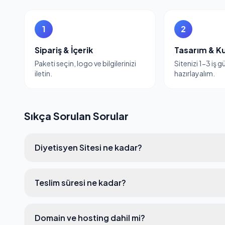
1
2
Sipariş & İçerik
Tasarım & K
Paketi seçin, logo ve bilgilerinizi
Sitenizi 1-3 iş 
iletin.
hazırlayalım.
Sıkça Sorulan Sorular
Diyetisyen Sitesi ne kadar?
Teslim süresi ne kadar?
Domain ve hosting dahil mi?