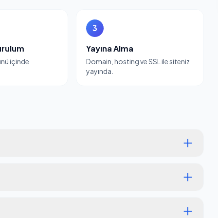
3
urulum
Yayına Alma
günü içinde
Domain, hosting ve SSL ile siteniz
yayında.