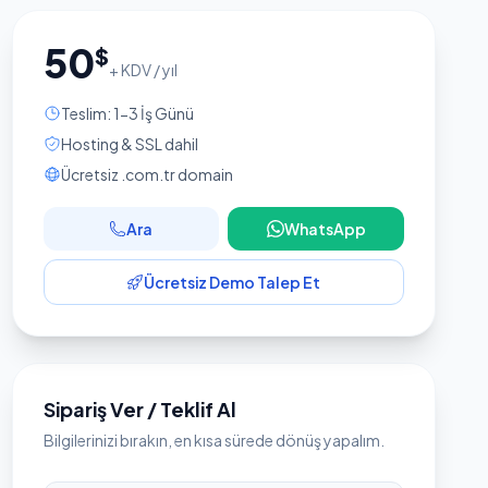
50
$
+ KDV / yıl
Teslim: 1-3 İş Günü
Hosting & SSL dahil
Ücretsiz .com.tr domain
Ara
WhatsApp
Ücretsiz Demo Talep Et
Sipariş Ver / Teklif Al
Bilgilerinizi bırakın, en kısa sürede dönüş yapalım.