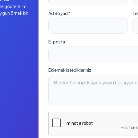
ile gösterelim.
uygun örnek bir
Ad Soyad *
Te
E-posta
Eklemek istedikleriniz