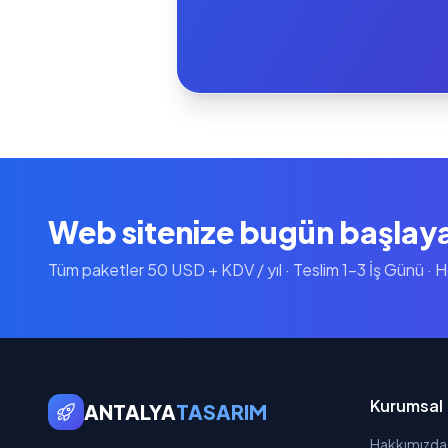
Web sitenize bugün başlay
Tüm paketler 50 USD + KDV / yıl · Teslim 1-3 İş Günü · 
Kurumsal
ANTALYA
TASARIM
Hakkımızda