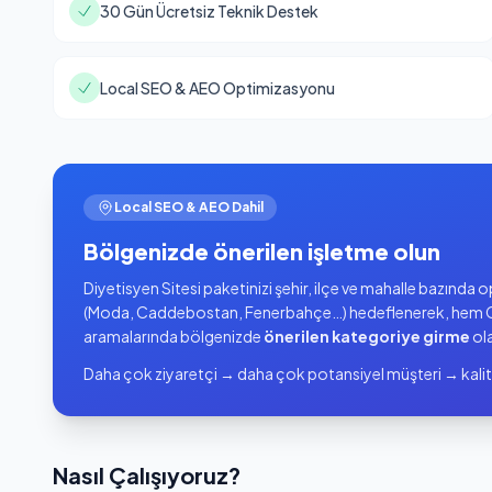
30 Gün Ücretsiz Teknik Destek
Local SEO & AEO Optimizasyonu
Local SEO & AEO Dahil
Bölgenizde önerilen işletme olun
Diyetisyen Sitesi paketinizi şehir, ilçe ve mahalle bazında
(Moda, Caddebostan, Fenerbahçe…) hedeflenerek, hem G
aramalarında bölgenizde
önerilen kategoriye girme
ola
Daha çok ziyaretçi → daha çok potansiyel müşteri → kalit
Nasıl Çalışıyoruz?