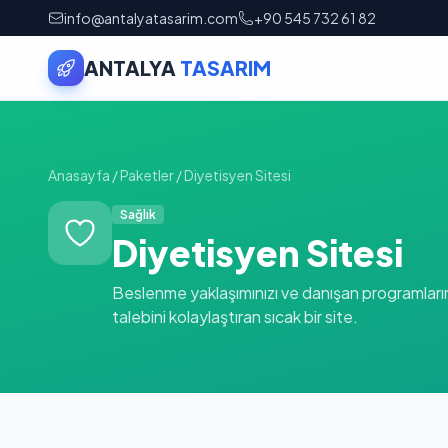
info@antalyatasarim.com
+90 545 732 61 82
ANTALYA
TASARIM
Anasayfa
/
Paketler
/
Diyetisyen Sitesi
Sağlık
Diyetisyen Sitesi
Beslenme yaklaşımınızı ve danışan programlarını
talebini kolaylaştıran sıcak bir site.