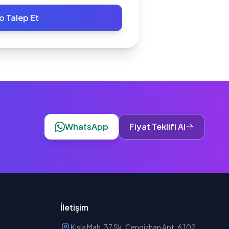
o Talep Et
WhatsApp
Fiyat Teklifi Al
İletişim
Kışla Mah. 37 Sk. Cengizhan Apt. 6 102