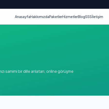
Anasayfa
Hakkımızda
Paketler
Hizmetler
Blog
SSS
İletişim
zı samimi bir dille anlatan; online görüşme