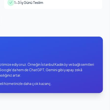
1-3 İş Günü Teslim
 optimize ediyoruz. Örneğin İstanbul Kadıköy ve bağlı semtleri
oogle'da hem de ChatGPT, Gemini gibi yapay zekâ
sılığınız artar.
eli hizmetinizle daha çok kazanç.