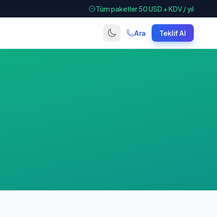
Tüm paketler 50 USD + KDV / yıl
Ara
Teklif Al