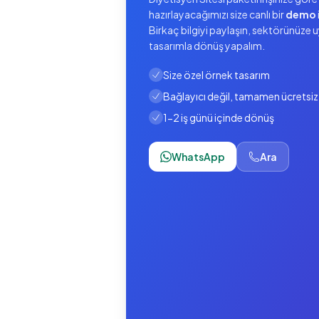
hazırlayacağımızı size canlı bir
demo
Birkaç bilgiyi paylaşın, sektörünüze 
tasarımla dönüş yapalım.
Size özel örnek tasarım
Bağlayıcı değil, tamamen ücretsiz
1-2 iş günü içinde dönüş
WhatsApp
Ara