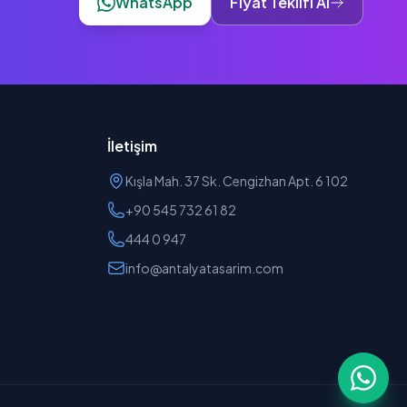
WhatsApp
Fiyat Teklifi Al
İletişim
Kışla Mah. 37 Sk. Cengizhan Apt. 6 102
+90 545 732 61 82
444 0 947
info@antalyatasarim.com