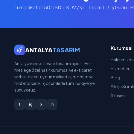
Tüm paketler 50 USD + KDV / yıl · Teslim 1-3 İş Günü · 
Kurumsal
ANTALYA
TASARIM
Hakkımızda
Antalya merkezli web tasarım ajansı. Her
Hizmetler
mesleğe özel hazır kurumsal ve e-ticaret
web sitelerini uygun maliyetle, modern ve
Blog
mobil öncelikli çözümlerle tüm Türkiye’ye
Sıkça Sorul
sunuyoruz.
İletişim
f
ig
x
in