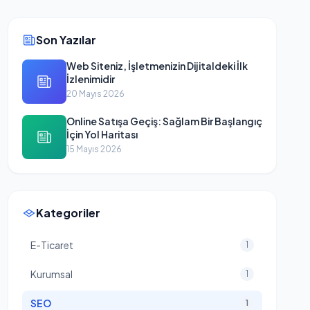
Son Yazılar
Web Siteniz, İşletmenizin Dijitaldeki İlk
İzlenimidir
20 Mayıs 2026
Online Satışa Geçiş: Sağlam Bir Başlangıç
İçin Yol Haritası
15 Mayıs 2026
Kategoriler
E-Ticaret
1
Kurumsal
1
SEO
1