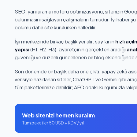
SEO, yani arama motoru optimizasyonu, sitenizin Google
bulunmasını sağlayan çalışmaların tümüdür. İyi haber şu k
bölümü daha site kurulurken halledilir.
İşin merkezinde birkaç başlık yer alır: sayfanın
hızlı açı
yapısı
(H1, H2, H3), ziyaretçinin gerçekten aradığı
anah
güvenliği ve düzenli güncellenen bir blog eklendiğinde s
Son dönemde bir başlık daha öne çıktı: yapay zekâ asis
verisiyle hazırlanan siteler, ChatGPT ve Gemini gibi araç
tüm paketlerimize dahildir; AEO odaklı kurgumuzla rakipl
Web sitenizi hemen kuralım
Tüm paketler 50 USD + KDV / yıl