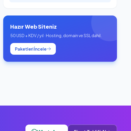
Hazır Web Siteniz
50 USD + KDV / yıl · Hosting, domain ve SSL dahil.
Paketleri İncele