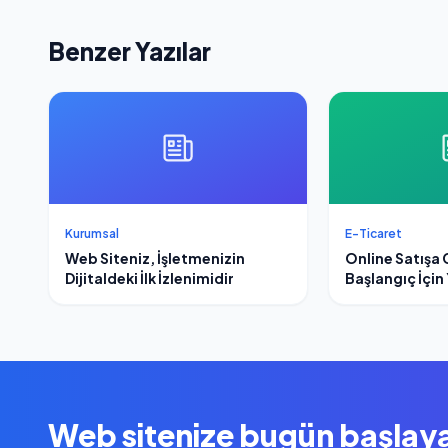
Benzer Yazılar
Kurumsal
E-Ticaret
Web Siteniz, İşletmenizin
Online Satışa 
Dijitaldeki İlk İzlenimidir
Başlangıç İçin 
Web sitenize bugün başlay