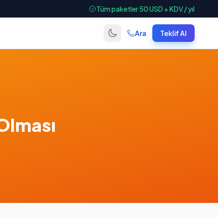
Tüm paketler 50 USD + KDV / yıl
Ara
Teklif Al
 Olması