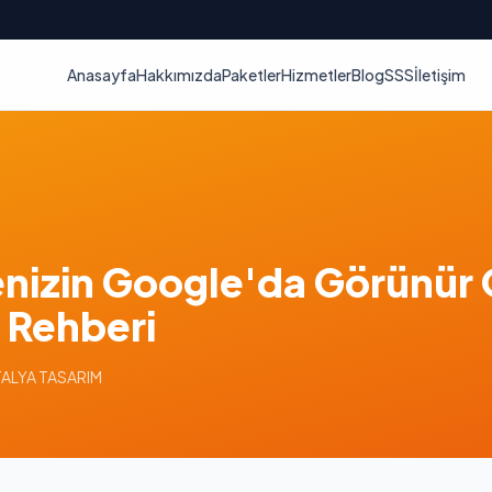
Anasayfa
Hakkımızda
Paketler
Hizmetler
Blog
SSS
İletişim
tenizin Google'da Görünür
 Rehberi
NTALYA TASARIM