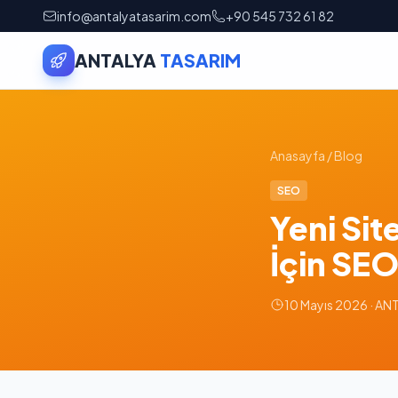
info@antalyatasarim.com
+90 545 732 61 82
ANTALYA
TASARIM
Anasayfa
/
Blog
SEO
Yeni Si
İçin SEO
10 Mayıs 2026 · A